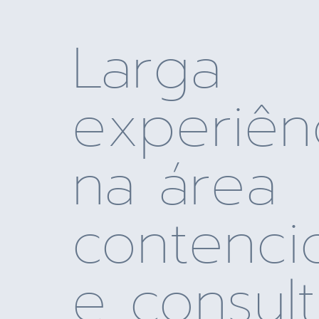
Larga
experiên
na área
contenci
e consult