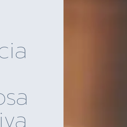
cia
osa
iva