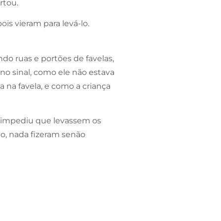
rtou.
is vieram para levá-lo.
do ruas e portões de favelas,
no sinal, como ele não estava
 na favela, e como a criança
 impediu que levassem os
no, nada fizeram senão