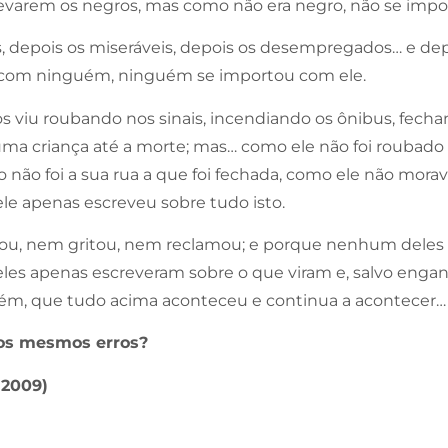
levarem os negros, mas como não era negro, não se impo
, depois os miseráveis, depois os desempregados… e depo
 com ninguém, ninguém se importou com ele.
 viu roubando nos sinais, incendiando os ônibus, fechan
uma criança até a morte; mas… como ele não foi roubado 
não foi a sua rua a que foi fechada, como ele não morava
 ele apenas escreveu sobre tudo isto.
ou, nem gritou, nem reclamou; e porque nenhum deles
eles apenas escreveram sobre o que viram e, salvo enga
mbém, que tudo acima aconteceu e continua a acontecer…
 os mesmos erros?
 2009)