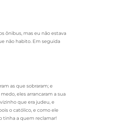
 os ônibus, mas eu não estava
que não habito. Em seguida
heram as que sobraram; e
 medo, eles arrancaram a sua
vizinho que era judeu, e
is o católico, e como ele
o tinha a quem reclamar!