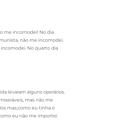
ão me incomodei! No dia
omunista, não me incomodei.
e incomodei. No quarto dia
da levaram alguns operários.
 miseráveis, mas não me
dos mas,como eu tinha o
 Como eu não me importei