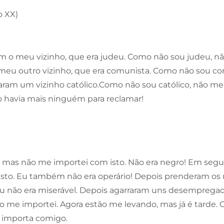
o XX)
am o meu vizinho, que era judeu. Como não sou judeu, n
 meu outro vizinho, que era comunista. Como não sou c
evaram um vizinho católico.Como não sou católico, não m
o havia mais ninguém para reclamar!
, mas não me importei com isto. Não era negro! Em segui
isto. Eu também não era operário! Depois prenderam os
eu não era miserável. Depois agarraram uns desemprega
e importei. Agora estão me levando, mas já é tarde.
importa comigo.