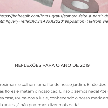
https://br.freepik.com/fotos-gratis/sombra-feita-a-partir-
.htm#query=reflex%C3%A3o%202019&position=11&from_vie
REFLEXÕES PARA O ANO DE 2019
aproximam e colhem uma flor de nosso jardim. E não diz
as flores e matam o nosso cão. E não dizemos nada! Até 
sa casa, rouba-nos a lua e, conhecendo o nosso medo,arr
a antes, já não podemos dizer mais nada!